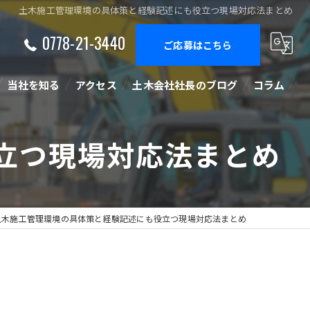
土木施工管理環境の具体策と経験記述にも役立つ現場対応法まとめ
0778-21-3440
ご応募はこちら
当社を知る
アクセス
土木会社社長のブログ
コラム
正社員
立つ現場対応法まとめ
経験者
未経験
土木施工管理環境の具体策と経験記述にも役立つ現場対応法まとめ
中途
施工管理