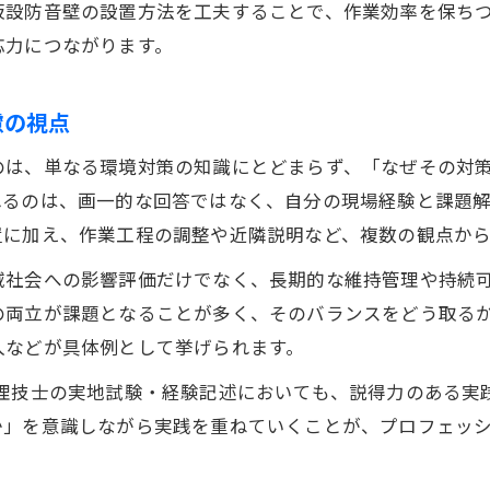
仮設防音壁の設置方法を工夫することで、作業効率を保ち
土木施工管理技士が語る現場環境対策の実践法
応力につながります。
環境管理が施工管理業務で難しい理由を読み解く
土木施工管理で環境管理が難しい理由と背景
慮の視点
一級土木施工管理技士に求められる環境配慮力
のは、単なる環境対策の知識にとどまらず、「なぜその対
土木現場で直面する環境管理の複雑さを理解する
れるのは、画一的な回答ではなく、自分の現場経験と課題
環境対策と土木施工管理の両立が難しい理由を解
置に加え、作業工程の調整や近隣説明など、複数の観点か
施工管理業務で環境配慮が難しい本当の要因
域社会への影響評価だけでなく、長期的な維持管理や持続
土木工事のための現場対応と法令遵守のポイント
の両立が課題となることが多く、そのバランスをどう取る
土木工事で求められる現場環境対応と法令遵守術
入などが具体例として挙げられます。
一級土木施工管理技士が守るべき法令ポイント
管理技士の実地試験・経験記述においても、説得力のある実
土木施工管理現場で必要な環境法令の要点整理
か」を意識しながら実践を重ねていくことが、プロフェッ
現場対応力を高める土木施工管理の法令実践法
土木工事で実践する環境管理と法令遵守の工夫