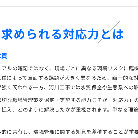
現場で活かせる土木の環境管理スキル強化法
土木施工管理で環境リスクを抑えるポイント
一級試験や経験記述に活きる環境対策の整理術
で求められる対応力とは
土木施工管理経験記述で差がつく環境対策整理法
一級土木施工管理技士実地試験向け環境対策整理
本質
1級土木施工管理技士が意識すべき環境対策の書き
ュアルの暗記ではなく、現場ごとに異なる環境リスクに臨
土木現場経験を活かした環境対策の整理手順
工種によって直面する課題が大きく異なるため、画一的な
経験記述で役立つ土木環境管理の体系的まとめ方
が強く問われる一方、河川工事では水質保全や生態系への
現場の環境リスクに向き合う土木技術者の実践例
適切な環境管理策を選定・実施する能力こそが「対応力」の
土木施工管理で実践する環境リスク対策の具体例
う捉え、どのように解決したかが重視されます。単なる理
現場で求められる土木の環境リスク対応の実際
一級土木施工管理技士が実践した環境管理事例
極的に共有し、環境管理に関する知見を蓄積することが重
土木現場で役立つ環境リスク低減の工夫と事例