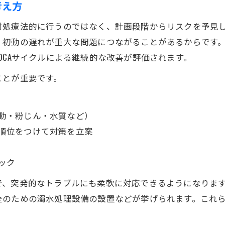
考え方
1級試験突破へ現場経験を活かした環境対策集
対処療法的に行うのではなく、計画段階からリスクを予見
1級土木施工管理技士試験で役立つ環境対策例
、初動の遅れが重大な問題につながることがあるからです
現場経験を試験合格に活かす土木環境管理術
DCAサイクルによる継続的な改善が評価されます。
土木現場の経験を反映した環境対策集の使い方
ことが重要です。
一級土木施工管理技士実地試験向け環境管理法
経験記述で評価される土木の環境対策ポイント
動・粉じん・水質など）
順位をつけて対策を立案
ック
で、突発的なトラブルにも柔軟に対応できるようになりま
全のための濁水処理設備の設置などが挙げられます。これ