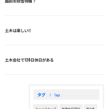
越前市除雪待機？
土木は楽しい‼️
土木会社で120日休日がある
タグ
Tags
キャリアアップ
年間休日120日
福井県