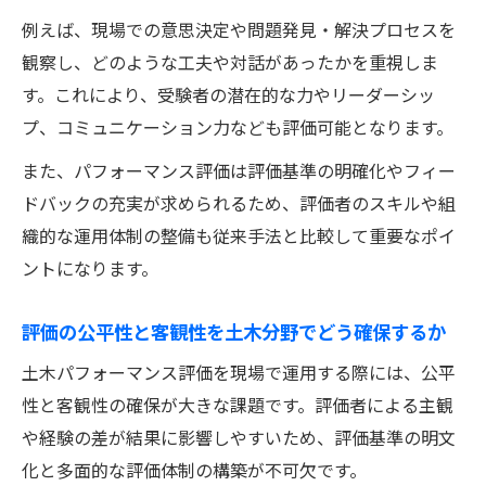
現場で成果を上げた土木パフォーマンス評
例えば、現場での意思決定や問題発見・解決プロセスを
価の事例
観察し、どのような工夫や対話があったかを重視しま
土木工事の品質向上に役立つ評価プロセス
す。これにより、受験者の潜在的な力やリーダーシッ
の実際
プ、コミュニケーション力なども評価可能となります。
パフォーマンス評価を現場改善活動にどう
また、パフォーマンス評価は評価基準の明確化やフィー
活かすか
ドバックの充実が求められるため、評価者のスキルや組
土木評価を通じて安全性・効率性を高める
織的な運用体制の整備も従来手法と比較して重要なポイ
方法
ントになります。
評価の公平性と客観性を土木分野でどう確保するか
土木パフォーマンス評価を現場で運用する際には、公平
性と客観性の確保が大きな課題です。評価者による主観
や経験の差が結果に影響しやすいため、評価基準の明文
化と多面的な評価体制の構築が不可欠です。