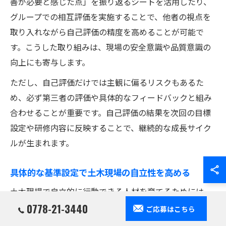
善が必要と感じた点」を振り返るシートを活用したり、
グループでの相互評価を実施することで、他者の視点を
取り入れながら自己評価の精度を高めることが可能で
す。こうした取り組みは、現場の安全意識や品質意識の
向上にも寄与します。
ただし、自己評価だけでは主観に偏るリスクもあるた
め、必ず第三者の評価や具体的なフィードバックと組み
合わせることが重要です。自己評価の結果を次回の目標
設定や研修内容に反映することで、継続的な成長サイク
ルが生まれます。
具体的な基準設定で土木現場の自立性を高める
土木現場で自立的に行動できる人材を育てるためには、
誰が見ても分かりやすい具体的な評価基準が不可欠で
0778-21-3440
ご応募はこちら
す。これにより、作業者自身が「何を達成すればよい