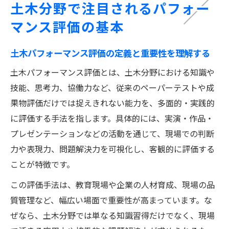
土木分野で注目されるパフォー
効果の概要
マンス評価の基本
土木パフォーマンス評価と従来手法の違い
を整理する
土木パフォーマンス評価の定義と重要性を理解する
評価の公平性と客観性を土木分野でどう確
土木パフォーマンス評価とは、土木分野における知識や
保するか
技能、思考力、協働力など、従来のペーパーテストや成
多角的な土木能力評価が現場にもたらす意義
果物評価だけでは捉えきれない能力を、多面的・実践的
土木パフォーマンス評価で技能と知識を総
に評価する手法を指します。具体的には、実演・作品・
合的に測る意義
プレゼンテーションなどの活動を通じて、現場での判断
多面的評価が土木の現場力向上に直結する
力や表現力、問題解決力を可視化し、客観的に評価する
理由
ことが特徴です。
土木パフォーマンス評価が協働力の可視化
この評価手法は、教育現場や企業の人材育成、現場の品
に役立つ
質管理など、幅広い場面で重要性が高まっています。な
評価基準を明確化して土木業務の質を高め
ぜなら、土木分野では単なる知識習得だけでなく、現場
る方法