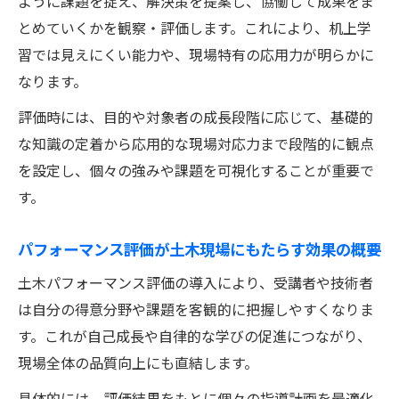
ように課題を捉え、解決策を提案し、協働して成果をま
協働力や思考力を測る土木評価の新たなアプロ
とめていくかを観察・評価します。これにより、机上学
ーチ
習では見えにくい能力や、現場特有の応用力が明らかに
土木パフォーマンス評価で協働力を客観的
なります。
に把握する
評価時には、目的や対象者の成長段階に応じて、基礎的
思考力・判断力を測定する土木評価の具体
な知識の定着から応用的な現場対応力まで段階的に観点
的方法
を設定し、個々の強みや課題を可視化することが重要で
実演やプレゼンで土木パフォーマンス評価
す。
を深める
土木評価でグループワークを活用するメリ
パフォーマンス評価が土木現場にもたらす効果の概要
ット
土木パフォーマンス評価の導入により、受講者や技術者
評価基準を可視化して土木の成長を促す工
は自分の得意分野や課題を客観的に把握しやすくなりま
夫
す。これが自己成長や自律的な学びの促進につながり、
自律的成長を促す土木評価基準の作り方のポイ
現場全体の品質向上にも直結します。
ント
具体的には、評価結果をもとに個々の指導計画を最適化