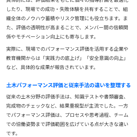
土木パフォーマンス評価で自律的成長を支
したり、現場での成功・失敗体験を共有することで、組
援する仕組み
織全体のノウハウ蓄積やリスク管理にも役立ちます。ま
明確な評価基準が土木技能向上に与える影
た、評価の透明性が高まることで、メンバー間の信頼関
響
係やモチベーション向上にも寄与します。
自己評価を取り入れた土木パフォーマンス
実際に、現場でのパフォーマンス評価を活用する企業や
評価の工夫
教育機関からは「実践力の底上げ」「安全意識の向上」
具体的な基準設定で土木現場の自立性を高
など、具体的な成果が報告されています。
める
土木パフォーマンス評価と従来手法の違いを整理する
フィードバックを活用した土木評価の実践
ポイント
従来の土木分野の評価手法は、知識テストや書類審査、
パフォーマンス評価を活かした品質管理への実
完成物のチェックなど、結果重視型が主流でした。一方
践事例
でパフォーマンス評価は、プロセスや思考過程、チーム
土木パフォーマンス評価が品質管理に貢献
での協働姿勢まで評価範囲を広げている点が大きな違い
する理由
です。