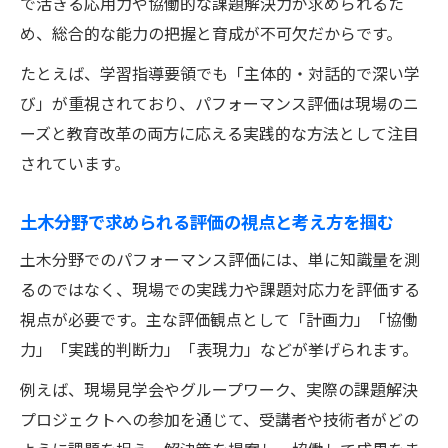
で活きる応用力や協働的な課題解決力が求められるた
思考力や判断力も土木パフォーマンス評価
め、総合的な能力の把握と育成が不可欠だからです。
で正確に捉える
たとえば、学習指導要領でも「主体的・対話的で深い学
教育現場で活きる土木パフォーマンス評価の工
び」が重視されており、パフォーマンス評価は現場のニ
夫
ーズと教育改革の両方に応える実践的な方法として注目
土木教育にパフォーマンス評価を取り入れ
されています。
る実践例
小学校でも応用できる土木パフォーマンス
土木分野で求められる評価の視点と考え方を掴む
評価の工夫
土木分野でのパフォーマンス評価には、単に知識量を測
生徒の主体性を引き出す土木評価課題の設
るのではなく、現場での実践力や課題対応力を評価する
計方法
視点が必要です。主な評価観点として「計画力」「協働
土木パフォーマンス評価で思考力・表現力
力」「実践的判断力」「表現力」などが挙げられます。
を伸ばす
例えば、現場見学会やグループワーク、実際の課題解決
評価と指導が一体化する土木教育のポイン
プロジェクトへの参加を通じて、受講者や技術者がどの
ト