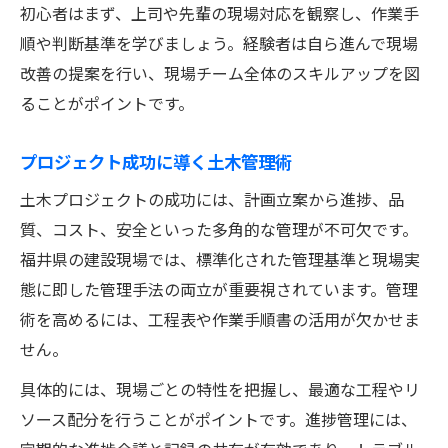
初心者はまず、上司や先輩の現場対応を観察し、作業手
土木の現場経験が理論に与える影響
順や判断基準を学びましょう。経験者は自ら進んで現場
マネジメント力強化のための土木実践
改善の提案を行い、現場チーム全体のスキルアップを図
福井県で鍛える土木プロ管理スキル
ることがポイントです。
土木現場で求められる管理スキルの磨き方
プロジェクト成功に導く土木管理術
福井県流土木管理技術のポイント解説
土木プロジェクトの成功には、計画立案から進捗、品
土木管理者が持つべき資格と知識
質、コスト、安全といった多角的な管理が不可欠です。
現場力アップに直結する土木管理の実践
福井県の建設現場では、標準化された管理基準と現場実
土木分野でのキャリアアップのヒント
態に即した管理手法の両立が重要視されています。管理
マネージャーの視点から見た土木現場
術を高めるには、工程表や作業手順書の活用が欠かせま
土木現場におけるマネージャーの役割
せん。
現場統括に必要な土木管理視点とは
具体的には、現場ごとの特性を把握し、最適な工程やリ
土木マネージャーが抱える課題と対応策
ソース配分を行うことがポイントです。進捗管理には、
土木現場のリーダーシップを発揮する方法