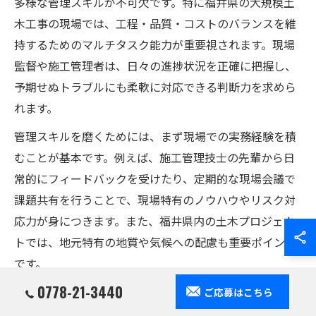
多様な管理スキルが不可欠です。特に福井県の大規模土
木工事の現場では、工程・品質・コストのバランスを維
持するためのマルチタスク能力が重要視されます。現場
監督や施工管理者は、日々の進捗状況を正確に把握し、
予期せぬトラブルにも柔軟に対応できる判断力を求めら
れます。
管理スキルを磨くためには、まず現場での実務経験を積
むことが基本です。例えば、施工管理技士の先輩から日
常的にフィードバックを受けたり、定期的な現場会議で
課題共有を行うことで、現場特有のノウハウやリスク対
応力が身につきます。また、福井県内の土木プロジェク
トでは、地元特有の地質や気候への配慮も重要ポイント
です。
0778-21-3440
さらに、ICTの活用や最新の施工管理システム導入もスキ
ご応募はこちら
ルアップに直結します。実際の現場では、タブレット端