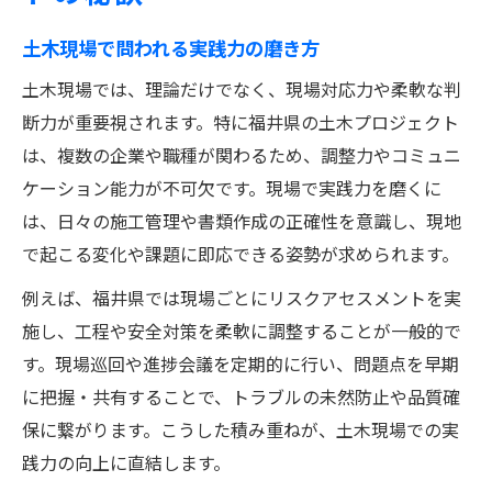
日常業務を支える土木管理の工夫
実務で役立つ土木書類作成のコツ
土木現場で問われる実践力の磨き方
土木現場で失敗しないチェックポイント
土木現場では、理論だけでなく、現場対応力や柔軟な判
土木の標準化が現場にもたらす効果
断力が重要視されます。特に福井県の土木プロジェクト
は、複数の企業や職種が関わるため、調整力やコミュニ
難易度が高い土木案件へ挑む方法とは
ケーション能力が不可欠です。現場で実践力を磨くに
土木案件で重要なリスク管理の実践法
は、日々の施工管理や書類作成の正確性を意識し、現地
複雑な土木プロジェクトの進め方の要点
で起こる変化や課題に即応できる姿勢が求められます。
難案件で活きる土木技術と応用知識
例えば、福井県では現場ごとにリスクアセスメントを実
課題発見力を高める土木現場の工夫
施し、工程や安全対策を柔軟に調整することが一般的で
土木現場で求められる課題解決力とは
す。現場巡回や進捗会議を定期的に行い、問題点を早期
理論と経験で築く土木マネジメント力
に把握・共有することで、トラブルの未然防止や品質確
土木理論を現場経験に活かす方法
保に繋がります。こうした積み重ねが、土木現場での実
現場で役立つ土木マネジメントの基本
践力の向上に直結します。
土木プロジェクトで問われる分析力