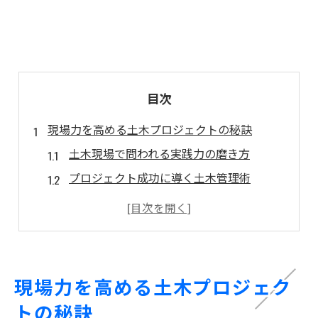
目次
現場力を高める土木プロジェクトの秘訣
土木現場で問われる実践力の磨き方
プロジェクト成功に導く土木管理術
チーム力強化に役立つ土木の工夫
進捗管理で差がつく土木現場の実態
土木の安全管理とトラブル予防の要点
土木管理に役立つ実践ノウハウまとめ
現場力を高める土木プロジェク
土木管理に不可欠なノウハウの整理
トの秘訣