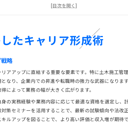
土木資格と業界評価を高める実践ノウハウ
土木計画資格が転職に与える好影響とは
土木の専門性強化が収入増に直結する理由
福井県で土木分野が求める技術と資格とは
かしたキャリア形成術
土木分野で評価される技術と資格の最新動向
福井県で重視される土木計画資格の特徴
プ戦略
土木施工管理技士など必要な資格一覧
ャリアアップに直結する重要な要素です。特に土木施工管
技術士や国家資格と土木資格の関連性
明となり、企業内での昇進や転職時の強力な武器になりま
福井県建設技術協会が示す技術力向上策
取得によって業務の幅が大きく広がります。
これから伸びる土木業界の資格取得法
自身の実務経験や業務内容に応じて最適な資格を選定し、
土木資格取得で将来性あるキャリアを築く方法
験対策セミナーを活用することで、最新の試験傾向や法改
土木分野の合格戦略と学習スケジュール作成術
スキルアップを図ることで、より高い評価と収入増が期待
福井県建設業界で役立つ資格取得ノウハウ