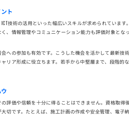
土木計画資格の難易度と受験対策のポイント
イント
福井県建設技術公社の講習会を活用した学び
CT技術の活用といった幅広いスキルが求められています。と
建築よりも土木が有利な理由を徹底解説
なく、情報管理やコミュニケーション能力も評価対象とな
土木資格が建築より収益性で優れる根拠
。
土木分野選択のメリットと将来性の比較
習会への参加も有効です。こうした機会を活かして最新技
土木と建築の資格取得で異なる評価ポイント
キャリア形成に役立ちます。若手から中堅層まで、段階的
福井県土木業界で求められる即戦力人材像
土木業界で最高峰とされる資格の実態
実務経験を活かす土木資格の選び方ガイド
ハウ
土木資格選択時に考慮すべき実務経験要件
での評価や信頼を十分に得ることはできません。資格取得
土木施工管理技士資格と現場経験の関係性
が大切です。たとえば、施工計画の作成や安全管理、電子
福井県で評価される土木実務スキルの磨き方
実務から得る土木計画資格合格へのヒント