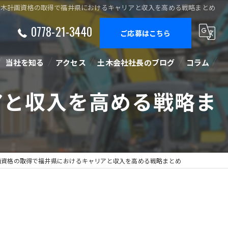
土木計画資格の取得で福井県におけるキャリアと収入を高める戦略まとめ
0778-21-3440
ご応募はこちら
当社を知る
アクセス
土木会社社長のブログ
コラム
アと収入を高める戦略ま
正社員
経験者
未経験
画資格の取得で福井県におけるキャリアと収入を高める戦略まとめ
中途
施工管理