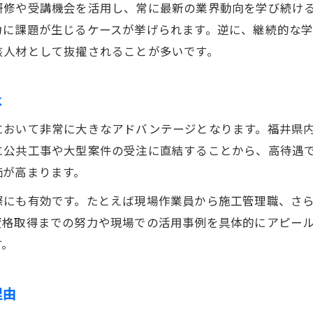
研修や受講機会を活用し、常に最新の業界動向を学び続け
技術士など国家資格との効果的な組み合わせ方
力に課題が生じるケースが挙げられます。逆に、継続的な
国家資格と福井県土木計画資格の違いを整理
核人材として抜擢されることが多いです。
土木計画資格と国家資格の目的と役割の違い
福井県独自の土木資格が持つ特徴と強み
は
土木業界での評価を左右する資格の選択基準
において非常に大きなアドバンテージとなります。福井県
国家資格が土木計画資格取得に与える影響
に公共工事や大型案件の受注に直結することから、高待遇
福井県建専連が推進する資格取得の重要性
価が高まります。
際にも有効です。たとえば現場作業員から施工管理職、さ
資格取得までの努力や現場での活用事例を具体的にアピー
す。
理由