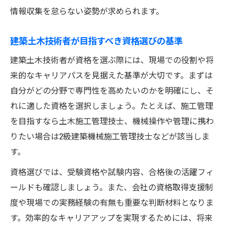
土木技術者が担う現場管理と安全確保の要
情報収集を怠らない姿勢が求められます。
点
建築土木技術者の現場での役割と責任
建築土木技術者が目指すべき資格選びの基準
施工現場で求められる土木分野の専門性
建築土木技術者が資格を選ぶ際には、現場での役割や将
土木技術者が現場で発揮するリーダーシッ
来的なキャリアパスを見据えた基準が大切です。まずは
プ
自分がどの分野で専門性を高めたいのかを明確にし、そ
れに適した資格を選択しましょう。たとえば、施工管理
土木建築技術者としての課題解決力の磨き
を目指すなら土木施工管理技士、機械操作や管理に携わ
方
りたい場合は2級建築機械施工管理技士などが該当しま
す。
資格選びでは、受験資格や試験内容、合格後の活躍フィ
ールドも確認しましょう。また、会社の資格取得支援制
度や現場での実務経験の有無も重要な判断材料となりま
す。効率的なキャリアアップを実現するためには、将来