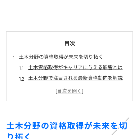
目次
土木分野の資格取得が未来を切り拓く
土木資格取得がキャリアに与える影響とは
土木分野で注目される最新資格動向を解説
建築土木技術者が目指すべき資格選びの基
準
土木建築技術者に求められるスキルと知識
資格取得で広がる土木技術者の将来性
土木分野の資格取得が未来を切
キャリアアップを狙う土木技術者の戦略
り拓く