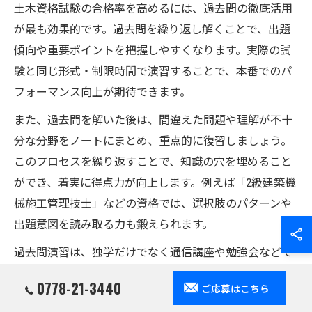
土木資格試験の合格率を高めるには、過去問の徹底活用
が最も効果的です。過去問を繰り返し解くことで、出題
傾向や重要ポイントを把握しやすくなります。実際の試
験と同じ形式・制限時間で演習することで、本番でのパ
フォーマンス向上が期待できます。
また、過去問を解いた後は、間違えた問題や理解が不十
分な分野をノートにまとめ、重点的に復習しましょう。
このプロセスを繰り返すことで、知識の穴を埋めること
ができ、着実に得点力が向上します。例えば「2級建築機
械施工管理技士」などの資格では、選択肢のパターンや
出題意図を読み取る力も鍛えられます。
過去問演習は、独学だけでなく通信講座や勉強会などで
も活用できます。効率的な学習法として、合格者の体験
0778-21-3440
ご応募はこちら
談やアドバイスも参考にするとより実践的な対策が可能