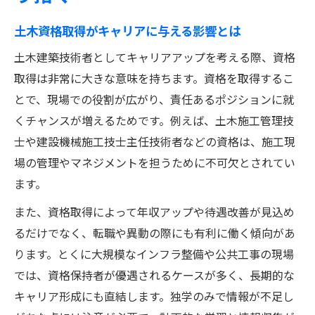
土木分野でキャリアアップするためのポイ
ント
土木資格取得がキャリアに与える影響とは
土木資格取得を活かしたキャリア形成の方
土木建築技術者としてキャリアアップを考える際、資格
法
取得は非常に大きな意味を持ちます。資格を取得するこ
建設機械施工技士主任技術者への道筋とは
とで、現場での役割が広がり、責任あるポジションに就
土木建築技術者のキャリア戦略と実例紹介
くチャンスが増えるためです。例えば、土木施工管理技
土木技術者が年収アップを実現する秘訣
士や建設機械施工技士主任技術者などの資格は、施工現
場の管理やマネジメントを担うために不可欠とされてい
建設業界で活躍するための土木知識とは
ます。
土木建築技術者に必要な現場知識を解説
建築土木技術者が学ぶべき基礎知識とは
また、資格取得によって年収アップや待遇改善が見込め
るだけでなく、転職や異動の際にも有利に働く傾向があ
施工管理で求められる土木の専門性
ります。とくに大規模なインフラ整備や公共工事の現場
インフラ整備で活躍する土木技術の重要性
では、資格保持者が優遇されるケースが多く、長期的な
土木分野のトレンドと今後の技術革新
キャリア形成にも直結します。独学のみで情報が不足し
実務経験が光る土木建築技術者の仕事術