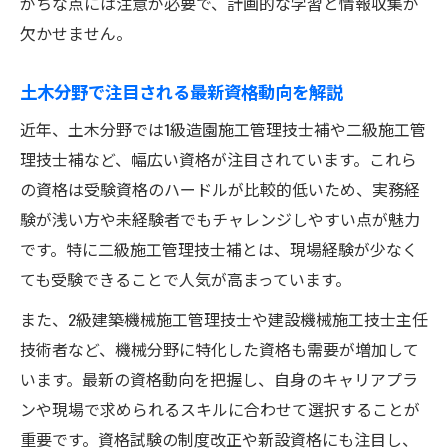
がちな点には注意が必要で、計画的な学習と情報収集が
土木分野で評価される実務経験の積み方
欠かせません。
仕事現場で磨く土木建築技術者の強み
土木分野で注目される最新資格動向を解説
土木資格と実務経験の相乗効果とは
現場で役立つ土木技術者の工夫と工法
近年、土木分野では1級造園施工管理技士補や二級施工管
建築土木技術者の業務効率化テクニック
理技士補など、幅広い資格が注目されています。これら
の資格は受験資格のハードルが比較的低いため、実務経
資格取得困難なら効率的な学習法を抑えよう
験が浅い方や未経験者でもチャレンジしやすい点が魅力
土木資格合格へ導く効率的な学習計画
です。特に二級施工管理技士補とは、現場経験が少なく
建築土木技術者におすすめの勉強法を紹介
ても受験できることで人気が高まっています。
土木分野の資格試験対策と学習ポイント
また、2級建築機械施工管理技士や建設機械施工技士主任
過去問活用で土木資格合格率を上げる方法
技術者など、機械分野に特化した資格も需要が増加して
土木建築技術者が意識すべき試験勉強のコ
います。最新の資格動向を把握し、自身のキャリアプラ
ツ
ンや現場で求められるスキルに合わせて選択することが
現場で求められる土木技術者の役割とは
重要です。資格試験の制度改正や新設資格にも注目し、