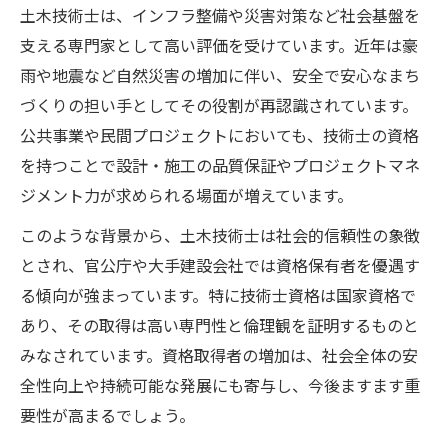
土木資格がキャリアアップに直結する理由
土木技術士は、インフラ整備や災害対策など社会基盤を
土木技術士が転職市場で評価されるポイン
支える専門家として高い評価を受けています。近年は豪
ト
雨や地震など自然災害の増加に伴い、安全で安心なまち
土木分野で資格取得がもたらす年収への影
づくりの担い手としてその役割が再認識されています。
響
公共事業や民間プロジェクトにおいても、技術士の資格
土木資格保有者が活躍できる職場と役割
を持つことで設計・施工の品質保証やプロジェクトマネ
ジメント力が求められる場面が増えています。
土木技術士資格による待遇改善の実例紹介
難易度や合格率から読み解く土木技術士試験
このような背景から、土木技術士は社会的信頼性の象徴
とされ、官公庁や大手建設会社では資格保有者を優遇す
土木技術士試験の難易度や合格率を徹底解
る傾向が強まっています。特に技術士資格は国家資格で
説
あり、その取得は高い専門性と倫理観を証明するものと
土木資格試験で問われる知識とその対策法
みなされています。資格取得者の増加は、社会全体の安
土木技術士試験の出題傾向と効果的学習法
全性向上や持続可能な発展にも寄与し、今後ますます重
土木技術士に合格するためのポイント整理
要性が高まるでしょう。
土木技術士資格取得までの平均的な学習期