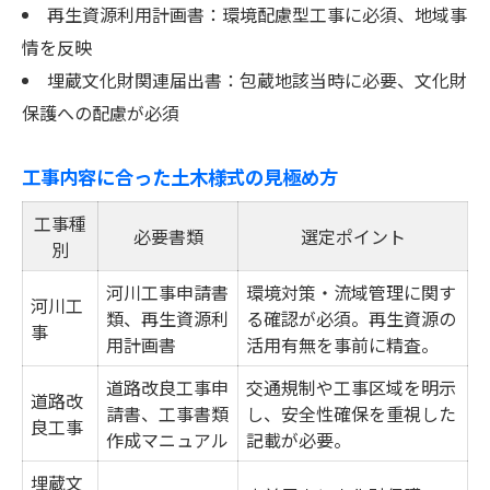
再生資源利用計画書：環境配慮型工事に必須、地域事
情を反映
埋蔵文化財関連届出書：包蔵地該当時に必要、文化財
保護への配慮が必須
工事内容に合った土木様式の見極め方
工事種
必要書類
選定ポイント
別
河川工事申請書
環境対策・流域管理に関す
河川工
類、再生資源利
る確認が必須。再生資源の
事
用計画書
活用有無を事前に精査。
道路改良工事申
交通規制や工事区域を明示
道路改
請書、工事書類
し、安全性確保を重視した
良工事
作成マニュアル
記載が必要。
埋蔵文