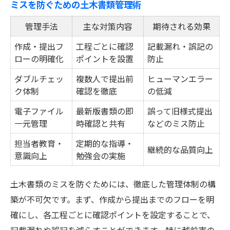
ミスを防ぐための土木書類管理術
管理手法
主な対策内容
期待される効果
作成・提出フ
工程ごとに確認
記載漏れ・誤記の
ローの明確化
ポイントを設置
防止
ダブルチェッ
複数人で提出前
ヒューマンエラー
ク体制
確認を徹底
の低減
電子ファイル
最新版書類の即
誤って旧様式提出
一元管理
時確認と共有
などのミス防止
担当者教育・
定期的な指導・
継続的な品質向上
意識向上
勉強会の実施
土木書類のミスを防ぐためには、徹底した管理体制の構
築が不可欠です。まず、作成から提出までのフローを明
確にし、各工程ごとに確認ポイントを設定することで、
記載漏れや誤記を減らすことができます。特に越前市の