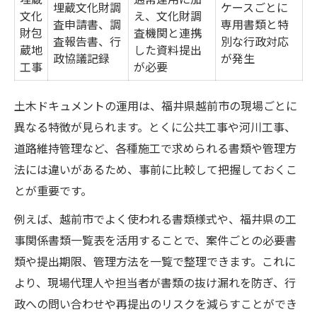
土木様式選びで差がつく工事品質
埋蔵文化財調
ケースごとに
文化
え、文化財調
査申請書、調
専用書類と特
越前市で求められる土木ドキュメントの心得
財包
査機関と連携
査報告書、行
別な行政対応
蔵地
した資料提出
越前市土木書類の基本項目一覧
政協議記録
が発生
工事
が必要
地域特性を反映した土木管理の心得
土木業務で重視すべき心構えとは
土木ドキュメントの運用は、福井県越前市の現場ごとに
行政協働で生まれる土木書類の工夫
異なる特徴が見られます。とくに公共工事や河川工事、
道路維持管理など、各種施工で求められる書類や管理方
越前市の歴史から学ぶ土木業務の姿勢
法には違いがあるため、事前に比較して把握しておくこ
現場代理人が実践する土木書類管理術とは
とが重要です。
現場代理人が使う書類管理ツール比較
例えば、越前市でよく使われる書類様式や、福井県の工
土木書類管理の効率化を実現する方法
事関係書類一覧表を活用することで、案件ごとの必要書
現場で役立つ土木ドキュメント整理法
類や提出期限、管理方法を一覧で整理できます。これに
トラブルを防ぐ土木書類チェック術
より、現場代理人や担当者が書類の抜け漏れを防ぎ、行
代理人目線で考える書類作成の工夫
政への問い合わせや再提出のリスクを減らすことができ