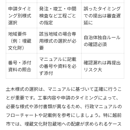
申請タイミ
発注・竣工・中間
誤ったタイミング
ング別様式
検査など工程ごと
での提出は審査遅
選択
の指定
延に
地域要件
該当地域の場合専
自治体独自ルール
（例：埋蔵
用様式の選択が必
の確認必須
文化財）
要
マニュアルに記載
番号・添付
確認漏れは再提出
の番号や資料を必
資料の照合
リスク大
ず添付
土木様式の選択は、マニュアルに基づいて正確に行うこ
とが重要です。工事内容や申請のタイミングによって、
必要な様式や添付書類が異なるため、行政マニュアルの
フローチャートや記載例を参考にしましょう。特に越前
市では、埋蔵文化財包蔵地への配慮が求められるケース