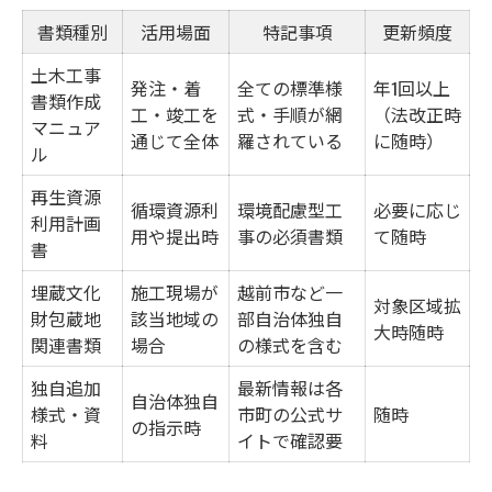
書類種別
活用場面
特記事項
更新頻度
土木工事
発注・着
全ての標準様
年1回以上
書類作成
工・竣工を
式・手順が網
（法改正時
マニュア
通じて全体
羅されている
に随時）
ル
再生資源
循環資源利
環境配慮型工
必要に応じ
利用計画
用や提出時
事の必須書類
て随時
書
埋蔵文化
施工現場が
越前市など一
対象区域拡
財包蔵地
該当地域の
部自治体独自
大時随時
関連書類
場合
の様式を含む
独自追加
最新情報は各
自治体独自
様式・資
市町の公式サ
随時
の指示時
料
イトで確認要