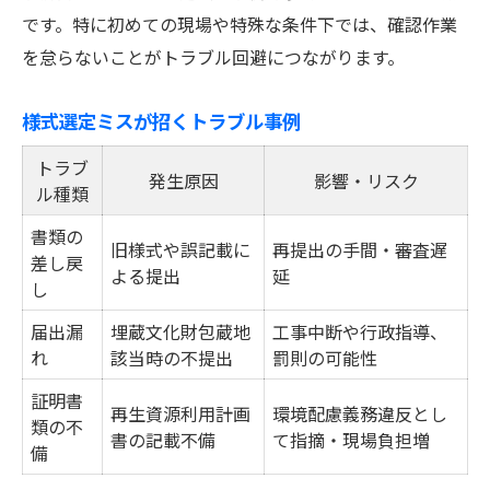
です。特に初めての現場や特殊な条件下では、確認作業
を怠らないことがトラブル回避につながります。
様式選定ミスが招くトラブル事例
トラブ
発生原因
影響・リスク
ル種類
書類の
旧様式や誤記載に
再提出の手間・審査遅
差し戻
よる提出
延
し
届出漏
埋蔵文化財包蔵地
工事中断や行政指導、
れ
該当時の不提出
罰則の可能性
証明書
再生資源利用計画
環境配慮義務違反とし
類の不
書の記載不備
て指摘・現場負担増
備