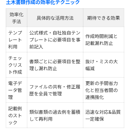
土木書類作成の効率化テクニック
効率化
具体的な活用方法
期待できる効果
手法
テンプ
公式様式・自社独自テン
作成時間削減と
レート
プレートに必要項目を事
記載漏れ防止
利用
前記入
チェッ
書類ごとに必要項目を整
抜け・ミスの大
クリス
理し漏れ防止
幅減
ト作成
電子デ
更新の手間省力
ファイルの共有・修正履
ータ管
化と担当者間の
歴を全員で管理
理
連携強化
記載例
類似書類の過去例を蓄積
迅速な対応&品質
のスト
して再利用
一定確保
ック