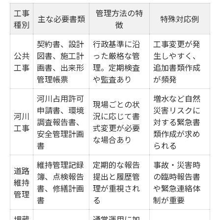
土木工事で注意すべき文化財の特徴
工事
管理方法の特
主な必要書類
特殊対応例
文化財保護と土木計画の両立方法
種別
徴
行政マニュアルをもとに書類作成を効率化
契約書、設計
行政基準に沿
工事変更が発
公共
図書、施工計
った厳格な管
生しやすく、
福井県工事書類作成マニュアル一覧表
工事
画書、出来形
理。定期検査
追加書類作成
行政マニュアル活用で土木書類を時短
管理帳票
や監査あり
が頻発
土木書類作成の効率化テクニック
河川占用許可
増水など自然
現場ごとの状
ミスを防ぐための土木書類管理術
申請書、環境
災害リスクに
河川
況に応じて書
調査報告書、
対する緊急書
マニュアルに基づく土木様式の選び方
工事
式変更が必要
安全管理計画
類作成が求め
な場合あり
正確な土木様式選定が工事成功の鍵となる訳
書
られる
土木様式の種類と特徴を表で整理
維持管理記録
定期的な報告
事故・災害時
道路
工事内容に合った土木様式の見極め方
簿、点検報告
提出と履歴管
の臨時報告書
維持
書、修繕計画
理が重視され
や緊急連絡体
様式選定ミスが招くトラブル事例
管理
書
る
制が重要
現場代理人が重視する様式選定のコツ
埋蔵
通常運用に加