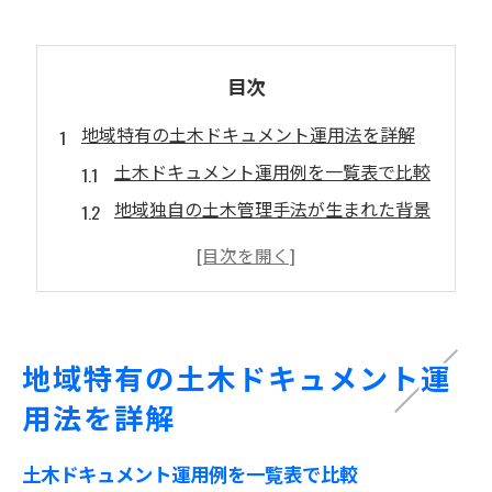
目次
地域特有の土木ドキュメント運用法を詳解
土木ドキュメント運用例を一覧表で比較
地域独自の土木管理手法が生まれた背景
実務で役立つ土木ドキュメントの工夫
土木書類管理のポイントを押さえるには
現場で求められる土木運用の具体策
埋蔵文化財地図を活用した工事計画の工夫
地域特有の土木ドキュメント運
埋蔵文化財地図の使い方を表で解説
用法を詳解
文化財包蔵地に配慮した土木計画の要点
工事前に知っておきたい文化財情報
土木ドキュメント運用例を一覧表で比較