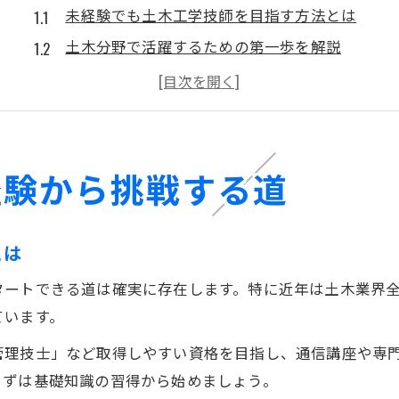
未経験でも土木工学技師を目指す方法とは
土木分野で活躍するための第一歩を解説
土木業界の未経験歓迎求人の活用術
土木工学技師に必要な心構えと準備ポイント
土木資格取得でキャリアを切り拓くコツ
キャリアアップを叶える土木資格取得法
経験から挑戦する道
土木資格取得で年収アップを実現する戦略
土木工学技師として有利な資格選びの秘訣
とは
土木施工管理技士などおすすめ資格の特徴
タートできる道は確実に存在します。特に近年は土木業界
独学で土木資格に合格するための勉強法
ています。
土木資格取得後のキャリアパスを徹底解説
管理技士」など取得しやすい資格を目指し、通信講座や専
実務経験なしで土木を学ぶ最短ルート
まずは基礎知識の習得から始めましょう。
実務未経験から土木資格試験合格を目指す道