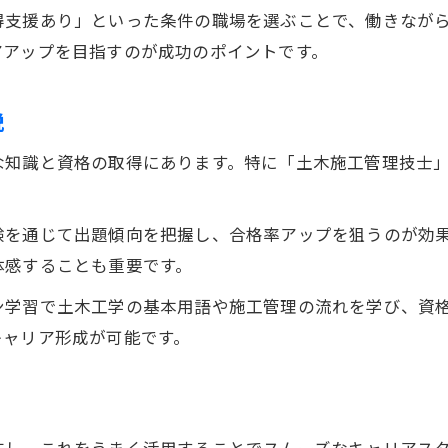
得支援あり」といった条件の職場を選ぶことで、働きなが
通信講座やオンライン教材で効率的に土木学習
アアップを目指すのが成功のポイントです。
土木試験に役立つ公式テキストと過去問活用法
未経験者が知っておきたい土木受験資格の知識
説
土木工学の基礎を独学で身につける方法を解説
な知識と資格の取得にあります。特に「土木施工管理技士
土木工学技師に必要な知識とスキル習得術
土木工学技師に必須の基礎知識を押さえる方法
験を通じて出題傾向を把握し、合格率アップを狙うのが効
土木現場で役立つ実践的なスキルの磨き方
体感することも重要です。
土木分野の最新トレンドと学習のポイント
専門性を高める土木分野の資格取得法を解説
ン学習で土木工学の基本用語や施工管理の流れを学び、資
キャリア形成が可能です。
土木工学技師を目指す人のための知識習得術
効率的な勉強で土木試験に合格する方法
働きながら土木試験に合格する学習計画
土木資格の過去問活用で合格率を高める
在し、これをうまく活用することでスムーズなキャリアス