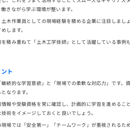
、働きながら学ぶ環境が整います。
土木工学技師向け効果的な勉強スケジュール
短時間で土木資格合格を目指す勉強法を紹介
、土木作業員としての現場経験を積める企業に注目しまし
土木分野の試験直前対策と重要ポイント解説
すめします。
注目を集める最新土木業界の資格動向
験を積み重ねて「土木工学技師」として活躍している事例
今注目の土木工学技師関連資格の動向解説
土木施工管理技士や水産工学技士の将来性
土木資格の合格率や難易度ランキング徹底調査
イント
土木業界で評価される新しい資格取得の流れ
「継続的な学習意欲」と「現場での柔軟な対応力」です。
土木分野の資格選びで押さえたい最新情報
ルとなります。
験情報や受験資格を常に確認し、計画的に学習を進めるこ
な技術をイメージしておくと良いでしょう。
の現場では「安全第一」「チームワーク」が重視されるた