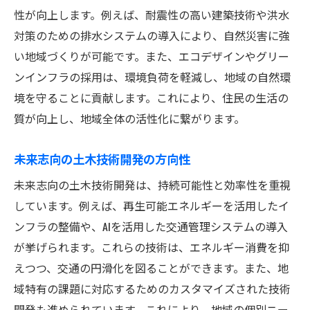
性が向上します。例えば、耐震性の高い建築技術や洪水
革新的な土木技術が社会に与える力
対策のための排水システムの導入により、自然災害に強
地域発展を加速する土木技術の可能性
い地域づくりが可能です。また、エコデザインやグリー
エコデザインとグリーンインフラの力を探る
ンインフラの採用は、環境負荷を軽減し、地域の自然環
土木技術によるエコデザインの実例
境を守ることに貢献します。これにより、住民の生活の
グリーンインフラが地域に与える影響
質が向上し、地域全体の活性化に繋がります。
エコデザインが土木技術に与える効果
土木技術で環境に優しい街づくりを実現
未来志向の土木技術開発の方向性
地域の未来を変えるグリーンインフラ
未来志向の土木技術開発は、持続可能性と効率性を重視
エコデザインの魅力と土木技術の融合
しています。例えば、再生可能エネルギーを活用したイ
ンフラの整備や、AIを活用した交通管理システムの導入
土木技術が地域の課題を解決する方法
が挙げられます。これらの技術は、エネルギー消費を抑
地域課題を土木技術で解決する手法
えつつ、交通の円滑化を図ることができます。また、地
土木技術による効果的な解決策の提示
域特有の課題に対応するためのカスタマイズされた技術
課題解決に向けた土木技術の取り組み
開発も進められています。これにより、地域の個別ニー