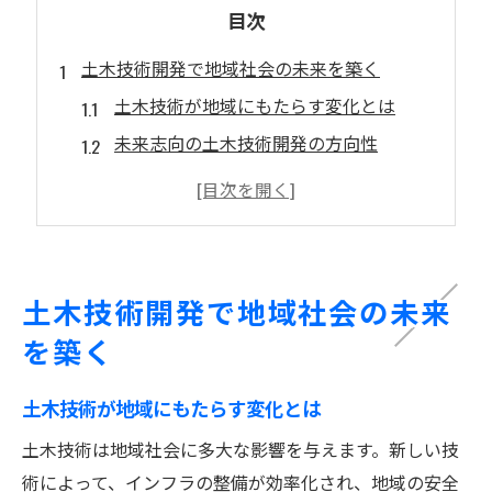
目次
土木技術開発で地域社会の未来を築く
土木技術が地域にもたらす変化とは
未来志向の土木技術開発の方向性
地域社会の課題を土木技術で解決
土木技術で持続可能な未来を目指す
土木技術の進化と地域発展の関係性
土木技術が築く新たな地域コミュニティ
土木技術開発で地域社会の未来
革新的な土木技術がもたらす持続可能な発展
を築く
土木技術の革新と環境保護の両立
持続可能な発展を支える土木技術
土木技術が地域にもたらす変化とは
土木技術革新が地域社会に与える影響
土木技術は地域社会に多大な影響を与えます。新しい技
土木技術で持続可能な未来を築く方法
術によって、インフラの整備が効率化され、地域の安全