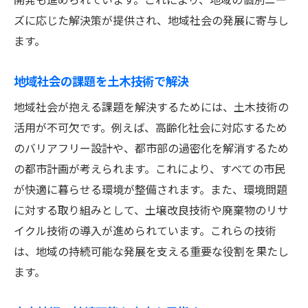
土木技術で地域の未来を切り拓く
ズに応じた解決策が提供され、地域社会の発展に寄与し
土木技術の活用で地域問題に立ち向かう
ます。
地域社会の問題解決を支える土木技術
地域社会の課題を土木技術で解決
未来を形作る土木技術の新たな挑戦
土木技術の進化が未来を切り開く
地域社会が抱える課題を解決するためには、土木技術の
活用が不可欠です。例えば、高齢化社会に対応するため
新たな挑戦に挑む土木技術の重要性
のバリアフリー設計や、都市部の過密化を解消するため
土木技術で描く未来の地域社会像
の都市計画が考えられます。これにより、すべての市民
土木技術の挑戦がもたらす新たな価値
が快適に暮らせる環境が整備されます。また、環境問題
未来に向けた土木技術の取り組みとは
に対する取り組みとして、土壌改良技術や廃棄物のリサ
土木技術の革新が未来を変える力
イクル技術の導入が進められています。これらの技術
地域を豊かにする土木技術の進化とは
は、地域の持続可能な発展を支える重要な役割を果たし
土木技術の進化がもたらす地域の変化
ます。
地域の豊かさを支える土木技術の力