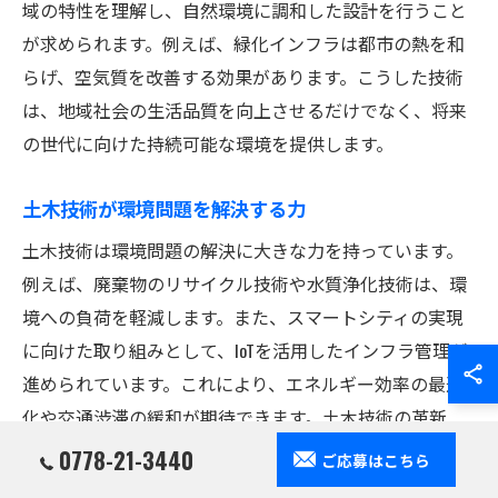
域の特性を理解し、自然環境に調和した設計を行うこと
が求められます。例えば、緑化インフラは都市の熱を和
らげ、空気質を改善する効果があります。こうした技術
は、地域社会の生活品質を向上させるだけでなく、将来
の世代に向けた持続可能な環境を提供します。
土木技術が環境問題を解決する力
土木技術は環境問題の解決に大きな力を持っています。
例えば、廃棄物のリサイクル技術や水質浄化技術は、環
境への負荷を軽減します。また、スマートシティの実現
に向けた取り組みとして、IoTを活用したインフラ管理が
進められています。これにより、エネルギー効率の最適
化や交通渋滞の緩和が期待できます。土木技術の革新
は、地域の環境問題を解決し、より持続可能な未来を築
0778-21-3440
ご応募はこちら
くための重要な手段となっています。