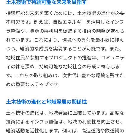
土木技術で持続可能な未来を目指す
土木技術の発展が地域に与える恩恵
持続可能な未来を築くためには、土木技術の進化が必要
地域をより豊かにする土木技術の役割
不可欠です。例えば、自然エネルギーを活用したインフ
土木技術の進化が地域にもたらす影響
ラ整備や、資源の再利用を促進する技術の開発が進めら
土木技術が地域社会を豊かにする理由
れています。これにより、環境への負荷を最小限に抑え
環境に優しい土木技術で未来を変える
つつ、経済的な成長を実現することが可能です。また、
土木技術で実現する環境保護の未来
地域住民が参加するプロジェクトの推進は、コミュニテ
環境に配慮した土木技術の重要性
ィの絆を深め、持続可能な地域社会の形成に寄与しま
土木技術が環境問題を解決する力
す。これらの取り組みは、次世代に豊かな環境を残すた
未来を変えるための環境対応型土木技術
めの重要なステップです。
土木技術で実現する持続可能な環境
土木技術の進化と地域発展の関係性
環境を守る土木技術の新たなアプローチ
土木技術の進化は、地域発展に直結しています。高度な
土木技術が創る持続可能なコミュニティ
技術によるインフラ整備は、地域の利便性を向上させ、
コミュニティ形成を支える土木技術
経済活動を活性化します。例えば、高速道路や鉄道網の