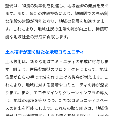
土木技術で持続可能な社会を構築
整備は、物流の効率化を促進し、地域経済の発展を支え
土木技術によるコミュニティの発展
ます。また、最新の建設技術により、短期間での高品質
持続可能な地域社会を目指す土木技術
な施設の建設が可能となり、地域の発展を加速させま
土木技術で地域コミュニティを活性化
す。これにより、地域住民の生活の質が向上し、持続可
地域共創を実現する土木技術の可能性
能な地域社会の形成に貢献します。
土木技術が築く新たな地域コミュニティ
土木技術は、新たな地域コミュニティの形成に寄与しま
す。例えば、住民参加型のプロジェクトによって、地域
住民が自らの手で地域を作り上げる機会が増えます。こ
れにより、地域に対する愛着やコミュニティの絆が深ま
ります。また、エコデザインやグリーンインフラの導入
は、地域の環境を守りつつ、新たなコミュニティスペー
スの創出を可能にします。これらの取り組みは、地域住
民が共同で持続可能な未来を築く基盤を提供し、地域全