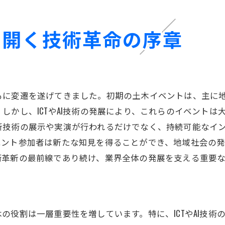
土木イベントがもたらす産業への影響
未来を見据えた土木技術の展望
り開く技術革命の序章
ICT技術が土木プロセスに与える影響
ICT技術の導入によるプロセスの効率化
デジタル化がもたらす土木業界の変革
もに変遷を遂げてきました。初期の土木イベントは、主に
ICTが可能にする新たな施工管理
しかし、ICTやAI技術の発展により、これらのイベント
データ分析で変わる土木設計の未来
新技術の展示や実演が行われるだけでなく、持続可能なイ
ICT技術の普及と障壁
ベント参加者は新たな知見を得ることができ、地域社会の
ICTを活用した持続可能なインフラ整備
術革新の最前線であり続け、業界全体の発展を支える重要な
AI技術の進化がもたらす持続可能なインフラの未来
AI技術の土木分野での適用例
持続可能性を高めるAIの可能性
の役割は一層重要性を増しています。特に、ICTやAI技
AIが変えるインフラ建設の未来像