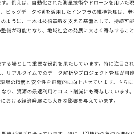
ます。例えば、自動化された測量技術やドローンを用いた
環境配慮型インフラとAIの連携
、ビッグデータやAIを活用したインフラの維持管理は、
AIによる土木プロジェクトの効率向上
このように、土木は技術革新を支える基盤として、持続可
AIが支援するリスク管理と予測
の整備が可能となり、地域社会の発展に大きく寄与するこ
最新技術が変える土木の効率性と精度
土木プロジェクトにおける最新技術の役割
精度向上に寄与するテクノロジー
する場として重要な役割を果たしています。特に注目されてい
効率的な施工管理の新手法
れ、リアルタイムでのデータ解析やプロジェクト管理が可
、現場の精度と安全性を飛躍的に向上させています。さらに
最新技術がもたらすコスト削減効果
となり、資源の最適利用とコスト削減にも寄与しています
現場での技術導入事例
会における経済発展にも大きな影響を与えています。
土木技術進化の最前線
地域社会が享受する新たな土木技術の恩恵
土木イベントが地域にもたらす変革
期待が混ざり合っています。特に、ICT技術の急速な進化