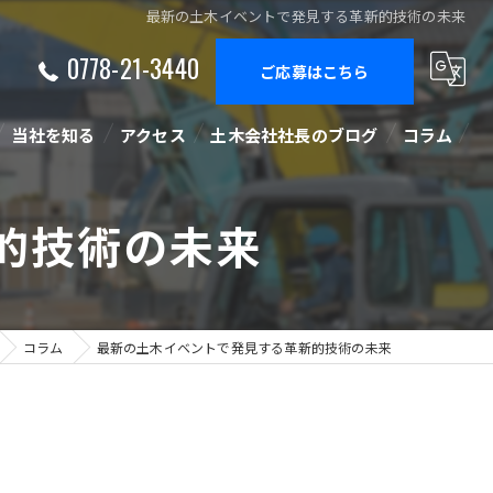
最新の土木イベントで発見する革新的技術の未来
0778-21-3440
ご応募はこちら
当社を知る
アクセス
土木会社社長のブログ
コラム
正社員
的技術の未来
経験者
未経験
コラム
最新の土木イベントで発見する革新的技術の未来
中途
施工管理