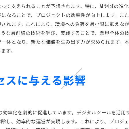
土木技術の未来を形作るトレンド
って支えられることが予想されます。特に、AIやIoTの進
次世代土木技術の開発と課題
能になることで、プロジェクトの効率性が向上します。ま
土木技術者の新たな役割とスキル
待されます。これにより、環境への負荷を最小限に抑えな
ような最前線の技術を学び、実践することで、業界全体の
最前線で活躍する革新技術の紹介
が一体となり、新たな価値を生み出す力が求められます。
未来のインフラを支える技術革新
します。
持続可能な社会に向けた土木の未来
土木イベントから学ぶ持続可能なインフラ構築の鍵
持続可能なインフラ構築への道
ロセスに与える影響
土木イベントで学ぶ最新の手法
環境に配慮したインフラ計画の重要性
土木イベントでの学びを現場に活かす方法
スの効率化を劇的に促進しています。デジタルツールを活用
持続可能性を高めるための地域協力
排除し、効率的な運営が実現します。これにより、プロジ
インフラ構築の成功事例とその教訓