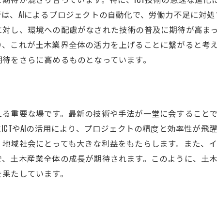
新技術による地域住民への影響
は、AIによるプロジェクトの自動化で、労働力不足に対
地域社会の持続可能な発展に寄与する土木
に対し、環境への配慮がなされた技術の普及に期待が高ま
土木技術の進化が生む新たな雇用機会
り、これが土木業界全体の活力を上げることに繋がると考
インフラ整備を支えるコミュニティの声
期待をさらに高めるものとなっています。
地域連携で実現する持続可能な土木
革新技術が地域発展に与える可能性
革新技術で変わる地域のインフラ
える重要な場です。最新の技術や手法が一堂に会すること
地方創生に寄与する土木イベントの役割
ICTやAIの活用により、プロジェクトの精度と効率性が飛
地域振興と土木技術の融合
、地域社会にとっても大きな利益をもたらします。また、
革新技術がもたらす経済効果
で、土木産業全体の成長が期待されます。このように、土
地域住民と共に創り上げる未来の街
を果たしています。
地域課題を解決する土木技術の可能性
未来を見据えた土木技術の最前線