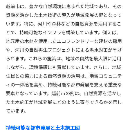
越前市は、豊かな自然環境に恵まれた地域であり、その
災害に強いインフラ構築
資源を活かした土木技術の導入が地域発展の鍵となって
持続可能な都市計画の実現
います。特に、河川や森林などの自然資源を活用するこ
未来の環境に備えた施工図
とで、持続可能なインフラを構築しています。例えば、
地域の将来を見据えた技術開発
地元産の木材を使用したエコフレンドリーな建材の採用
越前市の土木施工図から学ぶ持続的発展
や、河川の自然再生プロジェクトによる洪水対策が挙げ
られます。これらの施策は、地域の自然を最大限に活用
しながら、環境保護にも貢献しています。さらに、地域
住民との協力による自然資源の活用は、地域コミュニテ
ィの一体感を高め、持続可能な都市発展を支える重要な
要素となっています。越前市の例は、自然資源を活かし
た土木施工が地域発展にどのように寄与できるかを示し
ています。
持続可能な都市発展と土木施工図