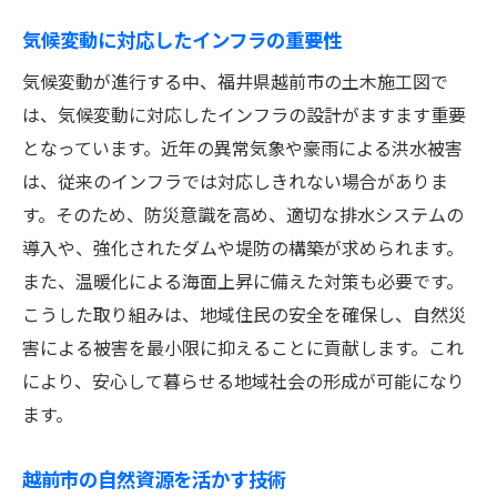
観光促進とインフラの役割
気候変動に対応したインフラの重要性
新規ビジネスチャンスの創出
気候変動が進行する中、福井県越前市の土木施工図で
越前市をモデルとした地域発展戦略
は、気候変動に対応したインフラの設計がますます重要
新技術がもたらす労働環境の変革
となっています。近年の異常気象や豪雨による洪水被害
地域の未来を切り拓く革新的アプローチ
は、従来のインフラでは対応しきれない場合がありま
越前市の特性を活かした土木施工図の革新
す。そのため、防災意識を高め、適切な排水システムの
地形を活かした施工図の最適化
導入や、強化されたダムや堤防の構築が求められます。
越前市の歴史を尊重した建設デザイン
また、温暖化による海面上昇に備えた対策も必要です。
地域文化を反映する土木アプローチ
こうした取り組みは、地域住民の安全を確保し、自然災
自然遺産を守る施工図戦略
害による被害を最小限に抑えることに貢献します。これ
により、安心して暮らせる地域社会の形成が可能になり
地域特性を活かしたエコロジカルデザイン
ます。
福井県の特性を生かした施工図展開
未来を見据えた越前市の土木施工図の重要性
越前市の自然資源を活かす技術
長期的視点での施工計画の重要性