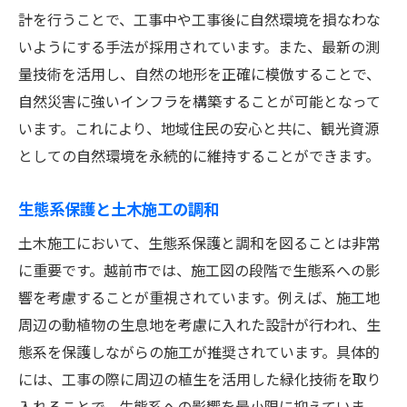
計を行うことで、工事中や工事後に自然環境を損なわな
最新技術がもたらす安全性の向上
いようにする手法が採用されています。また、最新の測
地域発展に寄与する越前市の土木施工図の未来
量技術を活用し、自然の地形を正確に模倣することで、
地域経済を支えるインフラ整備
自然災害に強いインフラを構築することが可能となって
土木施工図がもたらす地域活性化
います。これにより、地域住民の安心と共に、観光資源
観光資源としての施工図プロジェクト
としての自然環境を永続的に維持することができます。
越前市のコミュニティ参加型プロジェクト
生態系保護と土木施工の調和
未来志向の地域開発プラン
持続可能な発展を支える技術革新
土木施工において、生態系保護と調和を図ることは非常
に重要です。越前市では、施工図の段階で生態系への影
越前市で進化する土木施工図の挑戦と展望
響を考慮することが重視されています。例えば、施工地
施工現場での新技術の適応
周辺の動植物の生息地を考慮に入れた設計が行われ、生
地域社会との協力によるプロジェクト展開
態系を保護しながらの施工が推奨されています。具体的
施工図における革新的アプローチ
には、工事の際に周辺の植生を活用した緑化技術を取り
将来を見据えたインフラ戦略
入れることで、生態系への影響を最小限に抑えていま