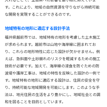
越前市の持続可能な発展を目指して
す。これにより、地域の自然資源を守りながら持続可能
新しい施工管理方法の導入
な開発を実現することができるのです。
土木施工図が地域社会に与える影響を越前市か
地域特有の地形に適応する設計手法
ら学ぶ
コミュニティのニーズを反映した施工図
福井県越前市では、地域特有の地形を考慮した土木施工
が求められます。越前市は山地や海岸線に囲まれてお
地域住民の生活向上に貢献するインフラ
り、これらの地形特性に応じた設計が欠かせません。例
教育と土木施工の結びつき
えば、急斜面や土砂崩れのリスクを軽減するための施工
文化と歴史を尊重する設計の重要性
技術が必要です。加えて、海岸線の浸食を防ぐための防
地域社会の持続可能な発展に向けた貢献
波堤や護岸工事は、地域の特性を反映した設計の一例で
越前市の事例から学ぶ地域社会への影響
す。地域特有の地形に適応する設計は、住民の安全を守
福井県越前市の土木施工図が切り拓く新たな可
り、持続可能な地域開発を可能にします。このような手
能性
法は、地元住民の生活をより豊かにし、地域社会との調
再生可能エネルギーと施行図の融合
和を図ることを目的としています。