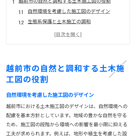
越前市の自然と調和する土木施工図の役割
自然環境を考慮した施工図のデザイン
生態系保護と土木施工の調和
地域特有の地形に適応する設計手法
気候変動に対応したインフラの重要性
越前市の自然資源を活かす技術
持続可能な都市発展と土木施工図
越前市の自然と調和する土木施
福井県越前市における土木施工図の最新技術と
工図の役割
は
デジタル技術による施工図の進化
自然環境を考慮した施工図のデザイン
3Dモデリングとその活用
越前市における土木施工図のデザインは、自然環境への
スマートインフラの導入事例
配慮を基本方針としています。地域の豊かな自然を守る
環境に優しい素材の選択
ため、施工図の段階から環境への影響を最小限に抑える
工夫が求められます。例えば、地形や植生を考慮した設
AIを活用した施工プロセスの効率化