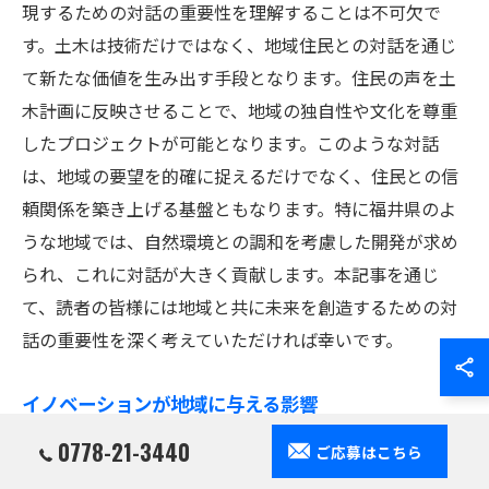
現するための対話の重要性を理解することは不可欠で
す。土木は技術だけではなく、地域住民との対話を通じ
て新たな価値を生み出す手段となります。住民の声を土
木計画に反映させることで、地域の独自性や文化を尊重
したプロジェクトが可能となります。このような対話
は、地域の要望を的確に捉えるだけでなく、住民との信
頼関係を築き上げる基盤ともなります。特に福井県のよ
うな地域では、自然環境との調和を考慮した開発が求め
られ、これに対話が大きく貢献します。本記事を通じ
て、読者の皆様には地域と共に未来を創造するための対
話の重要性を深く考えていただければ幸いです。
イノベーションが地域に与える影響
福井県の土木におけるイノベーションは、地域社会に多
0778-21-3440
ご応募はこちら
大な影響を与えています。革新的な技術や新しいアプロ