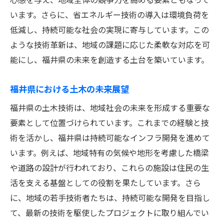
生態系に配慮した土木技術
います。さらに、省エネルギー技術の導入は環境負荷を
風景と調和する土木デザイン
低減し、持続可能な社会の実現に寄与しています。この
福井の自然を守るプロジェクト事例
ような技術革新は、地域の課題に応じた柔軟な対応を可
地域との対話から生まれる土木のイノベーショ
能にし、福井県の未来を創造する土台を築いています。
ン
福井県における土木の未来展望
対話を基盤とした土木計画の立案
福井県の土木技術は、地域社会の未来を形成する重要な
地域コミュニケーションがもたらす技術革
要素として位置づけられています。これまでの経験と技
新
術を活かし、福井県は持続可能なインフラ開発を進めて
住民の意見を取り入れた設計
います。例えば、地域特有の気候や地形を考慮した橋梁
地域文化を反映した土木プロジェクト
や道路の設計が行われており、これらの施設は住民の生
共創を実現するための対話の重要性
活を支える基盤としての役割を果たしています。さら
イノベーションが地域に与える影響
に、地域の若手技術者たちは、持続可能な開発を目指し
福井の未来を支える土木と住民の協力関係
て、最新の技術を駆使したプロジェクトに取り組んでい