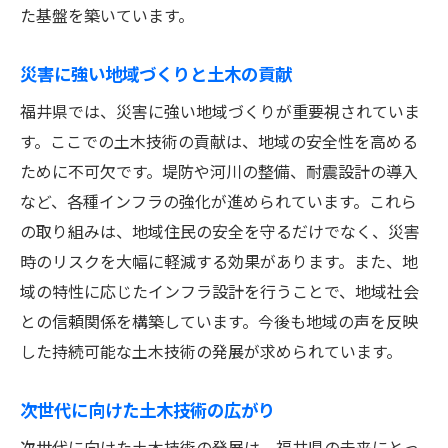
た基盤を築いています。
持続可能な地域発展への土木の貢献
未来を支える土木の新しい挑戦
災害に強い地域づくりと土木の貢献
地域経済の発展を促進する土木施策
福井県では、災害に強い地域づくりが重要視されていま
持続可能なインフラづくりの実現
す。ここでの土木技術の貢献は、地域の安全性を高める
福井県の成長を支える土木の役割
ために不可欠です。堤防や河川の整備、耐震設計の導入
社会課題に挑む土木技術の可能性
など、各種インフラの強化が進められています。これら
の取り組みは、地域住民の安全を守るだけでなく、災害
時のリスクを大幅に軽減する効果があります。また、地
域の特性に応じたインフラ設計を行うことで、地域社会
との信頼関係を構築しています。今後も地域の声を反映
した持続可能な土木技術の発展が求められています。
次世代に向けた土木技術の広がり
次世代に向けた土木技術の発展は、福井県の未来にとっ