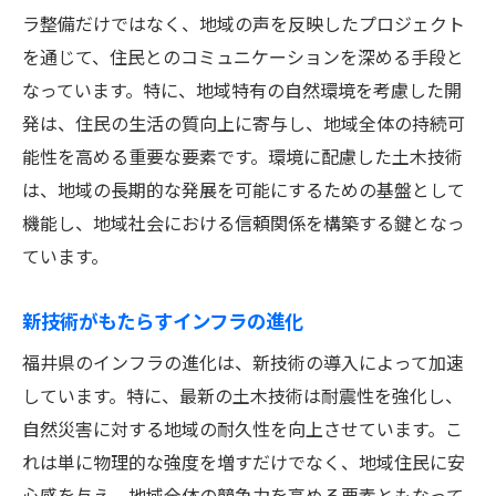
ラ整備だけではなく、地域の声を反映したプロジェクト
地域特性を活かしたインフラ開発
を通じて、住民とのコミュニケーションを深める手段と
持続可能な社会実現に向けた共創
なっています。特に、地域特有の自然環境を考慮した開
持続可能な地域づくりにおける土木の役割
発は、住民の生活の質向上に寄与し、地域全体の持続可
環境に優しい土木プロセスの導入
能性を高める重要な要素です。環境に配慮した土木技術
地域と共に歩む持続可能な開発
は、地域の長期的な発展を可能にするための基盤として
土木を通じたエコシステムの保全
機能し、地域社会における信頼関係を構築する鍵となっ
持続可能なインフラのデザイン
ています。
未来志向の土木施策の実施
新技術がもたらすインフラの進化
循環型社会を支える土木技術
福井県のインフラの進化は、新技術の導入によって加速
福井県の自然環境と調和する土木プロジェクト
しています。特に、最新の土木技術は耐震性を強化し、
地域の自然資源を活かした開発
自然災害に対する地域の耐久性を向上させています。こ
環境保護と土木の両立を目指す
れは単に物理的な強度を増すだけでなく、地域住民に安
自然と共生するインフラ設計
心感を与え、地域全体の競争力を高める要素ともなって