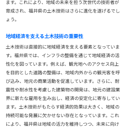
土木計画における住民協力の実践
ます。これにより、地域の未来を担う次世代の技術者が
地域社会と土木のパートナーシップ
育成され、福井県の土木技術はさらに進化を遂げるでし
ょう。
共に成長するための協力体制
住民参画型の土木プロジェクトの効果
地域経済を支える土木技術の重要性
地域の絆を深める土木活動
土木技術は直接的に地域経済を支える要素となっていま
住民と共に未来を築く土木の力
す。福井県では、インフラの整備を通じて地域経済の活
土木技術と地域住民が紡ぐ共創の物語
性化を図っています。例えば、観光地へのアクセス向上
土木技術の進化と住民の変革力
を目的とした道路の整備は、地域内外からの観光客を呼
地域の声を反映した土木事例
び込み、地元の商業活動を促進しています。さらに、耐
共創が生み出す地域の価値
震性や耐水性を考慮した建築物の開発は、地元の建設業
土木と住民が共に描く未来像
界に新たな雇用を生み出し、経済の安定化に寄与してい
ます。土木技術がもたらす経済的効果は大きく、地域の
成功事例から学ぶ共創の教訓
持続可能な発展に欠かせない存在となっています。これ
地域の夢を実現する土木の力
により、福井県は地域の活力を維持しつつ、未来に向け
福井県で実現する持続可能な成長と土木の挑戦