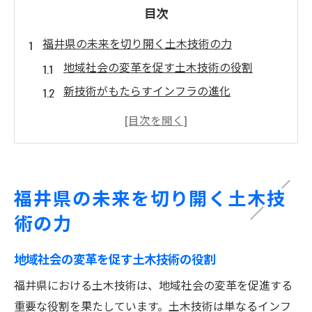
目次
福井県の未来を切り開く土木技術の力
地域社会の変革を促す土木技術の役割
新技術がもたらすインフラの進化
福井県における土木の未来展望
地域経済を支える土木技術の重要性
災害に強い地域づくりと土木の貢献
次世代に向けた土木技術の広がり
福井県の未来を切り開く土木技
地域住民と共に進化する土木の新たな可能性
術の力
住民参加型プロジェクトの推進
地域ニーズを反映した土木計画
地域社会の変革を促す土木技術の役割
コミュニティとの連携による土木の変革
福井県における土木技術は、地域社会の変革を促進する
住民の声を生かす新しい土木の形
重要な役割を果たしています。土木技術は単なるインフ