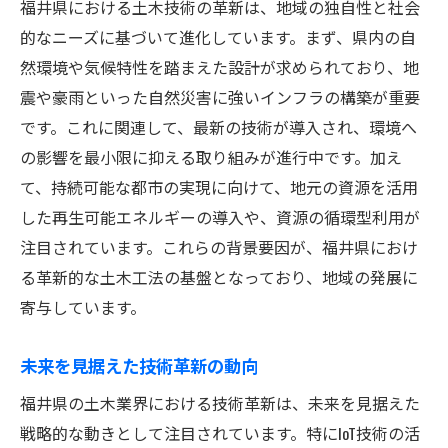
福井県における土木技術の革新は、地域の独自性と社会
災害リスク評価と対策
的なニーズに基づいて進化しています。まず、県内の自
耐久性を高める技術の具体例
然環境や気候特性を踏まえた設計が求められており、地
災害に備えた技術革新の事例
震や豪雨といった自然災害に強いインフラの構築が重要
地域特性を考慮した災害対策
です。これに関連して、最新の技術が導入され、環境へ
持続可能な街づくりを支える福井県の土木革新
の影響を最小限に抑える取り組みが進行中です。加え
持続可能な街の定義と基準
て、持続可能な都市の実現に向けて、地元の資源を活用
福井県の街づくりのビジョン
した再生可能エネルギーの導入や、資源の循環型利用が
注目されています。これらの背景要因が、福井県におけ
新技術導入による街づくりの変化
る革新的な土木工法の基盤となっており、地域の発展に
地域社会の発展と技術革新の関係
寄与しています。
持続可能な街づくりの成功事例
革新を続ける街づくりの未来展望
未来を見据えた技術革新の動向
地域発展に貢献する福井県土木技術の全貌
福井県の土木業界における技術革新は、未来を見据えた
地域社会に貢献する技術の役割
戦略的な動きとして注目されています。特にIoT技術の活