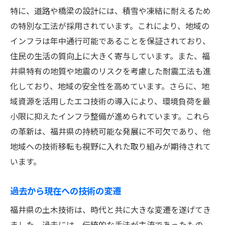
特に、道路や橋梁の設計には、積雪や凍結に耐えるため
新潮流における技術の具体例
の特別な工法が採用されています。これにより、地域の
環境に優しい福井県の持続可能な土木プロジェ
インフラは年中通行可能であることを保証されており、
クト
住民の生活の質向上に大きく寄与しています。また、福
持続可能なプロジェクトの基準
井県特有の地質や地震のリスクを考慮した耐震工法も進
エコ技術採用による地域貢献
化しており、地域の安全性を高めています。さらに、地
リサイクル素材の活用事例
域資源を活用したエコ技術の導入により、環境負荷を最
プロジェクト成功のための協力体制
小限に抑えたインフラ整備が進められています。これら
環境に配慮した設計手法
の革新は、福井県の持続可能な発展に不可欠であり、他
地域への技術移転も視野に入れた取り組みが期待されて
持続可能性を追求するプロジェクト例
います。
地元住民と共に築く未来のインフラ設計
住民参加型プロジェクトの重要性
過去から現在への技術の変遷
地域コミュニティとの連携方法
福井県の土木技術は、時代と共に大きな変遷を遂げてき
住民の意見を取り入れた設計
ました。過去には、伝統的な手法が主流であったもの