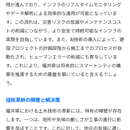
地域経済の活性化に繋がる技術
用が進んでおり、インフラのリアルタイムモニタリング
社会的インパクトを考慮した技術革新
やデータ解析による効率的な運用が可能となっていま
地域に根差した技術の活用法
す。この流れは、災害リスクの低減やメンテナンスコス
トの削減につながり、より安全で持続可能なインフラの
技術革新による地域の未来像
実現を目指しています。また、AI技術の導入によって、建
地域発展を促進する技術事例
設プロジェクトの計画段階から施工までのプロセスが自
動化され、ヒューマンエラーの削減にも寄与していま
す。これにより、福井県は将来的にスマートシティの構
築を推進するための基盤を築いていると言えるでしょ
う。
技術革新の障壁と解決策
福井県における土木技術の革新には、特有の障壁が存在
します。一つは、地形や気候の厳しさが工事の進行に影
響を及ぼすことです。これに対して、地元の気候に適し