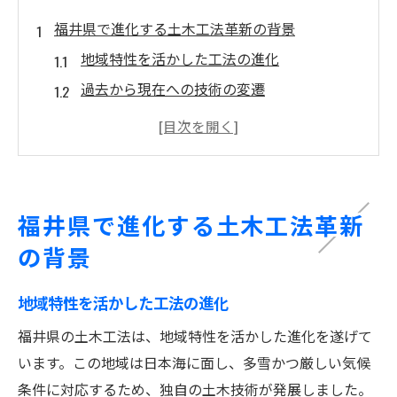
福井県で進化する土木工法革新の背景
地域特性を活かした工法の進化
過去から現在への技術の変遷
革新を支える背景要因
未来を見据えた技術革新の動向
技術革新の障壁と解決策
福井県における技術革新の実例
福井県で進化する土木工法革新
地域特有の課題を解決する土木技術の新潮流
の背景
地域課題に応じた技術の選定
環境保護を考慮した技術の採用
地域特性を活かした工法の進化
災害への対応力を高める技術
福井県の土木工法は、地域特性を活かした進化を遂げて
地域経済に寄与する新技術
います。この地域は日本海に面し、多雪かつ厳しい気候
条件に対応するため、独自の土木技術が発展しました。
地域住民の声を反映した技術開発