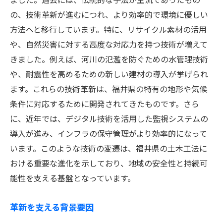
共同体意識を育むインフラ
の、技術革新が進むにつれ、より効率的で環境に優しい
住民が求めるインフラの特徴
方法へと移行しています。特に、リサイクル素材の活用
協働によるインフラ設計の事例
や、自然災害に対する高度な対応力を持つ技術が増えて
福井県のリサイクル素材活用の土木技術最前線
きました。例えば、河川の氾濫を防ぐための水管理技術
や、耐震性を高めるための新しい建材の導入が挙げられ
リサイクル素材の選択基準
ます。これらの技術革新は、福井県の特有の地形や気候
環境負荷低減を目指す技術
条件に対応するために開発されてきたものです。さら
リサイクル素材利用のメリット
に、近年では、デジタル技術を活用した監視システムの
最新のリサイクル技術の動向
導入が進み、インフラの保守管理がより効率的になって
リサイクル素材の導入プロセス
います。このような技術の変遷は、福井県の土木工法に
使用事例から学ぶリサイクル技術
おける重要な進化を示しており、地域の安全性と持続可
自然災害に強い福井県のインフラ技術への挑戦
能性を支える基盤となっています。
災害に強いインフラの設計原則
革新を支える背景要因
最新の防災技術の紹介